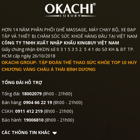
HƠN 14 NĂM PHÂN PHỐI GHẾ MASSAGE, MÁY CHẠY BỘ, XE ĐẠP
TẬP VÀ THIẾT BỊ CHĂM SÓC SỨC KHOẺ HÀNG ĐẦU TẠI VIỆT NAM
CÔNG TY TNHH XUẤT NHẬP KHẨU KINGBUY VIỆT NAM
Giấy chứng nhận ĐKDN số 0 3 1 5 3 5 2 5 4 1 do Sở KH & ĐT TP.
HCM cấp ngày 26/10/2018
OKACHI GROUP- TẬP ĐOÀN THỂ THAO SỨC KHỎE TOP 10 HUY
CHƯƠNG VÀNG CHÂU Á THÁI BÌNH DƯƠNG
TỔNG ĐÀI HỖ TRỢ
Tổng đài:
18002079
(8h00 - 21h00)
Bán hàng:
0904 66 22 19
(8h00 - 21h00)
CSKH:
0911 412 219
(8h00 - 21h00)
Bảo hành:
19006810
(8h00 - 21h00)
CÁC THÔNG TIN KHÁC