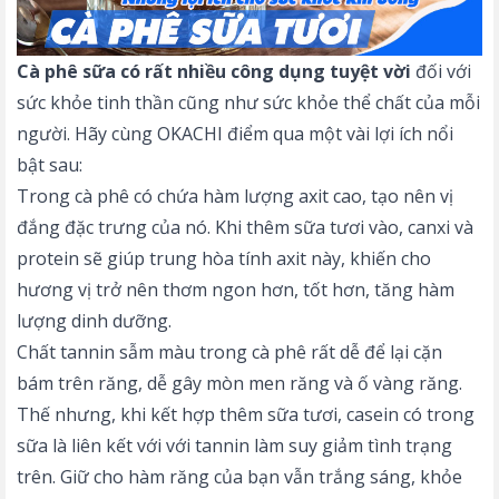
Cà phê sữa có rất nhiều công dụng tuyệt vời
đối với
sức khỏe tinh thần cũng như sức khỏe thể chất của mỗi
người. Hãy cùng OKACHI điểm qua một vài lợi ích nổi
bật sau:
Trong cà phê có chứa hàm lượng axit cao, tạo nên vị
đắng đặc trưng của nó. Khi thêm sữa tươi vào, canxi và
protein sẽ giúp trung hòa tính axit này, khiến cho
hương vị trở nên thơm ngon hơn, tốt hơn, tăng hàm
lượng dinh dưỡng.
Chất tannin sẫm màu trong cà phê rất dễ để lại cặn
bám trên răng, dễ gây mòn men răng và ố vàng răng.
Thế nhưng, khi kết hợp thêm sữa tươi, casein có trong
sữa là liên kết với với tannin làm suy giảm tình trạng
trên. Giữ cho hàm răng của bạn vẫn trắng sáng, khỏe