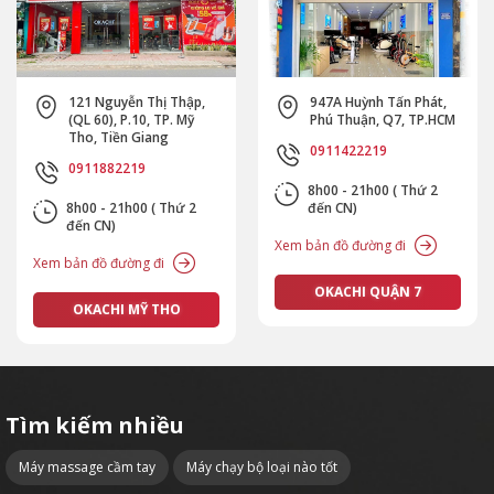
121 Nguyễn Thị Thập,
947A Huỳnh Tấn Phát,
(QL 60), P.10, TP. Mỹ
Phú Thuận, Q7, TP.HCM
Tho, Tiền Giang
0911422219
0911882219
8h00 - 21h00 ( Thứ 2
8h00 - 21h00 ( Thứ 2
đến CN)
đến CN)
Xem bản đồ đường đi
Xem bản đồ đường đi
OKACHI QUẬN 7
OKACHI MỸ THO
Tìm kiếm nhiều
Máy massage cầm tay
Máy chạy bộ loại nào tốt