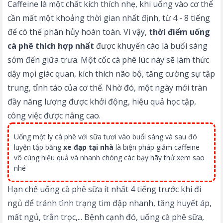
Caffeine là một chất kích thích nhẹ, khi uống vào cơ thể
cần mất một khoảng thời gian nhất định, từ 4 - 8 tiếng
để có thể phân hủy hoàn toàn. Vì vậy,
thời điểm uống
cà phê thích hợp nhất
được khuyến cáo là buổi sáng
sớm đến giữa trưa. Một cốc cà phê lúc này sẽ làm thức
dậy mọi giác quan, kích thích não bộ, tăng cường sự tập
trung, tỉnh táo của cơ thể. Nhờ đó, một ngày mới tràn
đầy năng lượng được khởi động, hiệu quả học tập,
công việc được nâng cao.
Uống một ly cà phê với sữa tươi vào buổi sáng và sau đó
luyện tập bằng
xe đạp tại nhà
là biện pháp giảm caffeine
vô cùng hiệu quả và nhanh chóng các bạy hãy thử xem sao
nhé
Hạn chế uống cà phê sữa ít nhất 4 tiếng trước khi đi
ngủ để tránh tình trạng tim đập nhanh, tăng huyết áp,
mất ngủ, trằn trọc,... Bệnh cạnh đó, uống cà phê sữa,