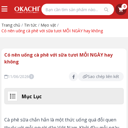
0
Trang chủ
/
Tin tức
/
Mẹo vặt
/
Có nên uống cà phê với sữa tươi MỖI NGÀY hay không
Có nên uống cà phê với sữa tươi MỖI NGÀY hay
không
11/06/2026
Sao chép liên kết
?
Mục Lục
Cà phê sữa chẳn hẳn là một thức uống quá đỗi quen
thuộc với mỗi người dân Việt Nam. Khởi đầu mỗi ngày