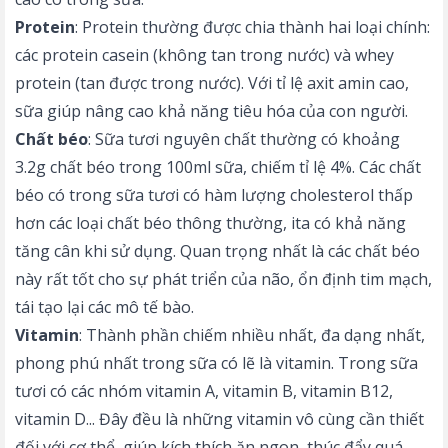
Protein
: Protein thường được chia thành hai loại chính:
các protein casein (không tan trong nước) và whey
protein (tan được trong nước). Với tỉ lệ axit amin cao,
sữa giúp nâng cao khả năng tiêu hóa của con người.
Chất béo
: Sữa tươi nguyên chất thường có khoảng
3.2g chất béo trong 100ml sữa, chiếm tỉ lệ 4%. Các chất
béo có trong sữa tươi có hàm lượng cholesterol thấp
hơn các loại chất béo thông thường, ita có khả năng
tăng cân khi sử dụng. Quan trọng nhất là các chất béo
này rất tốt cho sự phát triển của não, ổn định tim mạch,
tái tạo lại các mô tế bào.
Vitamin
: Thành phần chiếm nhiều nhất, đa dạng nhất,
phong phú nhất trong sữa có lẽ là vitamin. Trong sữa
tươi có các nhóm vitamin A, vitamin B, vitamin B12,
vitamin D... Đây đều là những vitamin vô cùng cần thiết
đối với cơ thể, giúp kích thích ăn ngon, thúc đẩy quá