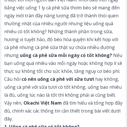
bằng việc uống 1 ly cà phê sữa thơm béo sẽ mang đến
ngày mới tràn đầy năng lượng đã trở thành thói quen
thường nhật của nhiều người nhưng liệu uống quá
nhiều có tốt không? Những thành phần trong sữa,
hương vị tuyệt hảo, độ béo hòa quyện khi kết hợp với
cà phê nhưng cà phê sữa thật sự chứa nhiều đường
nhưng
uống cà phê sữa mỗi ngày có tốt không?
Nếu
bạn uống quá nhiều vào mỗi ngày hoặc không hợp lí sẽ
thực sự không tốt cho sức khỏe, tăng nguy cơ béo phì.
Câu hỏi
có nên uống cà phê với sữa tươi
hay không,
uống cà phê với sữa tươi có tốt không, uống bao nhiêu
là đủ, uống lúc nào là tốt thì không phải ai cũng biết.
Vậy nên,
Okachi Việt Nam
đã tìm hiểu và tổng hợp đầy
đủ, chính xác các thông tin cần thiết trong bài viết dưới
đây.
1. Uống cà phê sữa có tốt không?