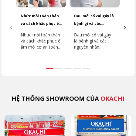
Nhức mỏi toàn thân
Đau mỏi cổ vai gáy là
1 qu
và cách khắc phục ê
bệnh gì và các
calo và ăn 
ẩm mỏi cơ
nguyên nhân
quả 
Nhức mỏi toàn thân
Đau mỏi cổ vai gáy
THƯỜNG GẶP
CÂN
và cách khắc phục ê
là bệnh gì và các
ẩm mỏi cơ an toàn
nguyên nhân
hiệu quả mà OKACHI
THƯỜNG GẶP để
khuyên bạn
tránh ảnh hưởng
đến cuộc sống
HỆ THỐNG SHOWROOM CỦA
OKACHI