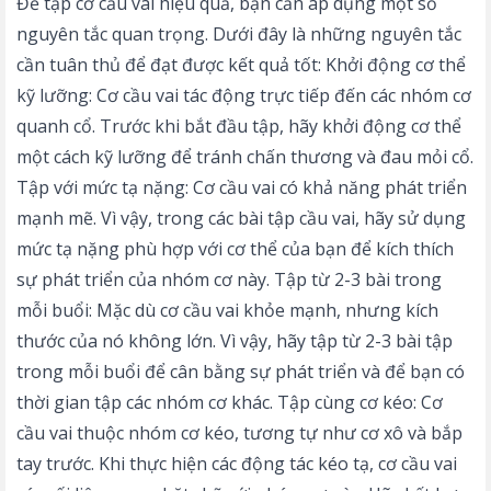
Để tập cơ cầu vai hiệu quả, bạn cần áp dụng một số
nguyên tắc quan trọng. Dưới đây là những nguyên tắc
cần tuân thủ để đạt được kết quả tốt: Khởi động cơ thể
kỹ lưỡng: Cơ cầu vai tác động trực tiếp đến các nhóm cơ
quanh cổ. Trước khi bắt đầu tập, hãy khởi động cơ thể
một cách kỹ lưỡng để tránh chấn thương và đau mỏi cổ.
Tập với mức tạ nặng: Cơ cầu vai có khả năng phát triển
mạnh mẽ. Vì vậy, trong các bài tập cầu vai, hãy sử dụng
mức tạ nặng phù hợp với cơ thể của bạn để kích thích
sự phát triển của nhóm cơ này. Tập từ 2-3 bài trong
mỗi buổi: Mặc dù cơ cầu vai khỏe mạnh, nhưng kích
thước của nó không lớn. Vì vậy, hãy tập từ 2-3 bài tập
trong mỗi buổi để cân bằng sự phát triển và để bạn có
thời gian tập các nhóm cơ khác. Tập cùng cơ kéo: Cơ
cầu vai thuộc nhóm cơ kéo, tương tự như cơ xô và bắp
tay trước. Khi thực hiện các động tác kéo tạ, cơ cầu vai