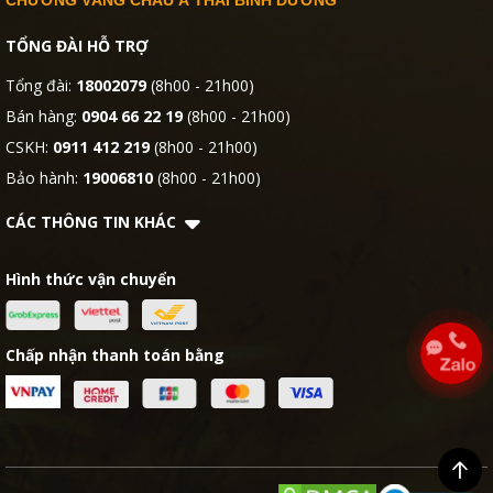
CHƯƠNG VÀNG CHÂU Á THÁI BÌNH DƯƠNG
TỔNG ĐÀI HỖ TRỢ
Tổng đài:
18002079
(8h00 - 21h00)
Bán hàng:
0904 66 22 19
(8h00 - 21h00)
CSKH:
0911 412 219
(8h00 - 21h00)
Bảo hành:
19006810
(8h00 - 21h00)
CÁC THÔNG TIN KHÁC
Hình thức vận chuyển
Chấp nhận thanh toán bằng