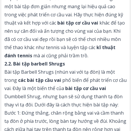
một bài tập đơn giản nhưng mang lại hiệu quả cao
trong việc phát triển cơ cầu vai. Hãy thực hiện đúng kỹ
thuật và kết hợp với các
bài tập cơ cầu vai
khác để tạo
nên sự cân đối và ấn tượng cho vùng vai của bạn. Khi
đã có cơ cầu vai đẹp rồi bạn sẽ có thể chơi nhiều môn
thể thao khác như tennis và luyện tập các
kĩ thuật
đánh tennis
mà ai cũng phải trầm trồ.
2.2. Bài tập barbell Shrugs
Bài tập Barbell Shrugs (nhún vai với tạ đòn) là một
trong
các bài tập cầu vai
phổ biến để phát triển cơ cầu
vai. Đây là một biến thể của
bài tập cơ cầu vai
Dumbbell Shrug, nhưng bạn sẽ sử dụng thanh tạ đòn
thay vì tạ đôi. Dưới đây là cách thực hiện bài tập này:
Bước 1: Đứng thẳng, chân rộng bằng vai và cầm thanh
tạ đòn ở phía trước, lòng bàn tay hướng về đùi. Khoảng
cách giữa hai tay trên thanh tạ đòn nên rộng hơn vai