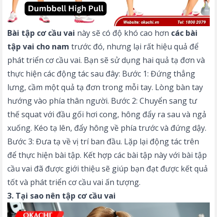
Bài tập cơ cầu vai
này sẽ có độ khó cao hơn
các bài
tập vai cho nam
trước đó, nhưng lại rất hiệu quả để
phát triển cơ cầu vai. Bạn sẽ sử dụng hai quả tạ đơn và
thực hiện các động tác sau đây: Bước 1: Đứng thẳng
lưng, cầm một quả tạ đơn trong mỗi tay. Lòng bàn tay
hướng vào phía thân người. Bước 2: Chuyển sang tư
thế squat với đầu gối hơi cong, hông đẩy ra sau và ngả
xuống. Kéo tạ lên, đẩy hông về phía trước và đứng dậy.
Bước 3: Đưa tạ về vị trí ban đầu. Lặp lại động tác trên
để thực hiện bài tập. Kết hợp các bài tập này với bài tập
cầu vai đã được giới thiệu sẽ giúp bạn đạt được kết quả
tốt và phát triển cơ cầu vai ấn tượng.
3. Tại sao nên tập cơ cầu vai