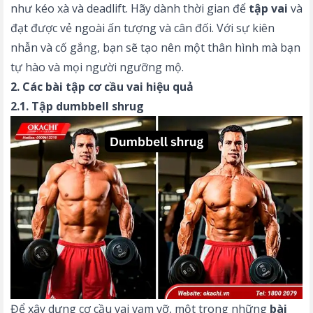
như kéo xà và deadlift. Hãy dành thời gian để
tập vai
và
đạt được vẻ ngoài ấn tượng và cân đối. Với sự kiên
nhẫn và cố gắng, bạn sẽ tạo nên một thân hình mà bạn
tự hào và mọi người ngưỡng mộ.
2. Các bài tập cơ cầu vai hiệu quả
2.1. Tập dumbbell shrug
Để xây dựng cơ cầu vai vạm vỡ, một trong những
bài