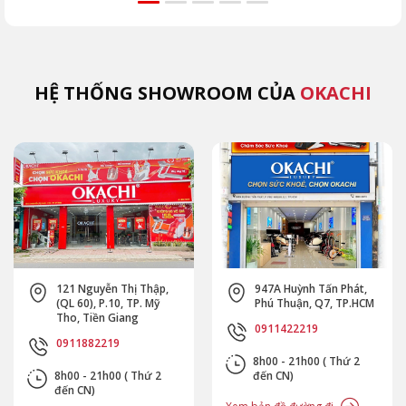
cường thể lực mỗi
khoa học, nâng tầm
tối 
ngày cùng Okachi
sức khỏe hôm nay!
OKA
ngay hôm nay!
HỆ THỐNG SHOWROOM CỦA
OKACHI
121 Nguyễn Thị Thập,
947A Huỳnh Tấn Phát,
(QL 60), P.10, TP. Mỹ
Phú Thuận, Q7, TP.HCM
Tho, Tiền Giang
0911422219
0911882219
8h00 - 21h00 ( Thứ 2
8h00 - 21h00 ( Thứ 2
đến CN)
đến CN)