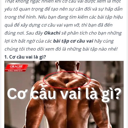
Thật không ngạc nhiên khi cơ cầu vai được xem là một
yếu tố quan trọng để tạo nên sự cân đối và sự hấp dẫn
trong thể hình. Nếu bạn đang tìm kiếm các bài tập hiệu
quả để xây dựng cơ cầu vai vạm vỡ, thì bạn đã đến
đúng nơi. Sau đây
Okachi
sẽ phân tích cho bạn những
lợi ích bất ngờ của các
bài tập cơ cầu vai
hãy cùng
chúng tôi theo dõi xem đó là những bài tập nào nhé!
1. Cơ cầu vai là gì?