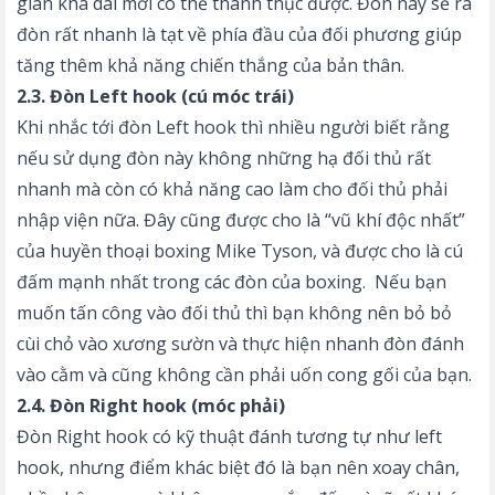
gian khá dài mới có thể thành thục được. Đòn này sẽ ra
đòn rất nhanh là tạt về phía đầu của đối phương giúp
tăng thêm khả năng chiến thắng của bản thân.
2.3. Đòn Left hook (cú móc trái)
Khi nhắc tới đòn Left hook thì nhiều người biết rằng
nếu sử dụng đòn này không những hạ đối thủ rất
nhanh mà còn có khả năng cao làm cho đối thủ phải
nhập viện nữa. Đây cũng được cho là “vũ khí độc nhất”
của huyền thoại boxing Mike Tyson, và được cho là cú
đấm mạnh nhất trong các đòn của boxing. Nếu bạn
muốn tấn công vào đối thủ thì bạn không nên bỏ bỏ
cùi chỏ vào xương sườn và thực hiện nhanh đòn đánh
vào cằm và cũng không cần phải uốn cong gối của bạn.
2.4. Đòn Right hook (móc phải)
Đòn Right hook có kỹ thuật đánh tương tự như left
hook, nhưng điểm khác biệt đó là bạn nên xoay chân,