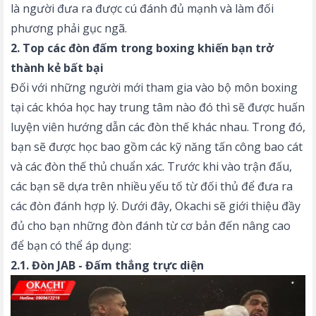
là người đưa ra được cú đánh đủ mạnh và làm đối
phương phải gục ngã.
2. Top các đòn đấm trong boxing khiến bạn trở
thành kẻ bất bại
Đối với những người mới tham gia vào bộ môn boxing
tại các khóa học hay trung tâm nào đó thì sẽ được huấn
luyện viên hướng dẫn các đòn thế khác nhau. Trong đó,
bạn sẽ được học bao gồm các kỹ năng tấn công bao cát
và các đòn thế thủ chuẩn xác. Trước khi vào trận đấu,
các bạn sẽ dựa trên nhiều yếu tố từ đối thủ để đưa ra
các đòn đánh hợp lý. Dưới đây, Okachi sẽ giới thiệu đầy
đủ cho bạn những đòn đánh từ cơ bản đến nâng cao
để bạn có thể áp dụng:
2.1. Đòn JAB - Đấm thẳng trực diện