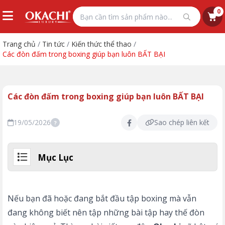
0
Trang chủ
/
Tin tức
/
Kiến thức thể thao
/
Các đòn đấm trong boxing giúp bạn luôn BẤT BẠI
Các đòn đấm trong boxing giúp bạn luôn BẤT BẠI
19/05/2026
Sao chép liên kết
?
Mục Lục
Nếu bạn đã hoặc đang bắt đầu tập boxing mà vẫn
đang không biết nên tập những bài tập hay thế đòn