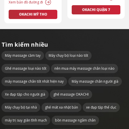
Xem bản đồ đường đi
OKACHI QUẬN 7
OKACHI MỸ THO
Tìm kiếm nhiều
Máy massage cầm tay
Máy chạy bộ loại nào tốt
Ghế massage loại nào tốt
nên mua máy massage chân loại nào
máy massage chân tốt nhất hiện nay
Máy massage chân người già
Xe đạp tập cho người già
ghế massage OKACHI
Máy chạy bộ tại nhà
ghế mát xa nhật bản
xe đạp tập thể dục
máy trị suy giãn tĩnh mạch
bồn massage ngâm chân