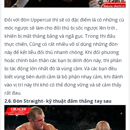
Đối với đòn Uppercut thì sẽ có đặc điểm là có những cú
móc ngược sẽ làm cho đối thủ bị sốc ngược lên trời ,
khiến bị mất thăng bằng và ngã gục. Trong thi đấu
thực chiến, Cũng có rất nhiều võ sĩ dùng những đòn
này để kết liễu đối thủ nhanh chóng. Khi đối phương
hoặc chính bản thân các bạn bị dính đòn này, thì phần
bị tác động lớn nhất đó là vùng cằm. Và các bạn đều
biết vùng bên dưới cằm là bộ phận nhạy cảm, khi đánh
vào vị trí này thì khó có thể đứng vững và sẽ cảm thấy
rất đau.
2.6. Đòn Straight- kỹ thuật đấm thẳng tay sau