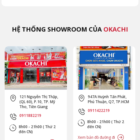
cường thể lực mỗi
khoa học, nâng tầm
tối 
ngày cùng Okachi
sức khỏe hôm nay!
OKA
ngay hôm nay!
HỆ THỐNG SHOWROOM CỦA
OKACHI
121 Nguyễn Thị Thập,
947A Huỳnh Tấn Phát,
(QL 60), P.10, TP. Mỹ
Phú Thuận, Q7, TP.HCM
Tho, Tiền Giang
0911422219
0911882219
8h00 - 21h00 ( Thứ 2
8h00 - 21h00 ( Thứ 2
đến CN)
đến CN)
Xem bản đồ đường đi