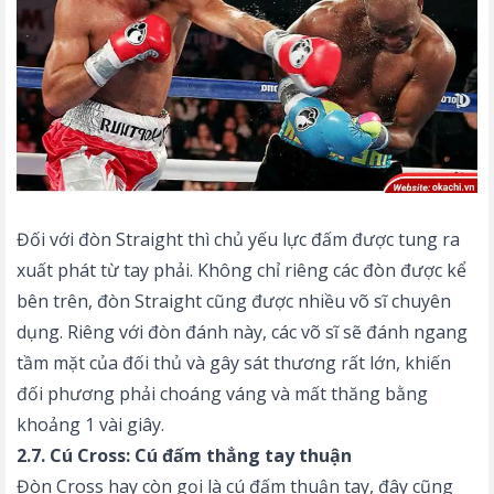
Đối với đòn Straight thì chủ yếu lực đấm được tung ra
xuất phát từ tay phải. Không chỉ riêng các đòn được kể
bên trên, đòn Straight cũng được nhiều võ sĩ chuyên
dụng. Riêng với đòn đánh này, các võ sĩ sẽ đánh ngang
tầm mặt của đối thủ và gây sát thương rất lớn, khiến
đối phương phải choáng váng và mất thăng bằng
khoảng 1 vài giây.
2.7. Cú Cross: Cú đấm thẳng tay thuận
Đòn Cross hay còn gọi là cú đấm thuận tay, đây cũng