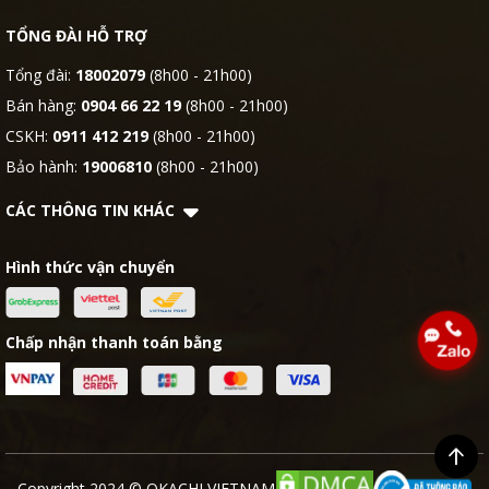
TỔNG ĐÀI HỖ TRỢ
Tổng đài:
18002079
(8h00 - 21h00)
Bán hàng:
0904 66 22 19
(8h00 - 21h00)
CSKH:
0911 412 219
(8h00 - 21h00)
Bảo hành:
19006810
(8h00 - 21h00)
CÁC THÔNG TIN KHÁC
Hình thức vận chuyển
Chấp nhận thanh toán bằng
Copyright 2024 © OKACHI VIETNAM