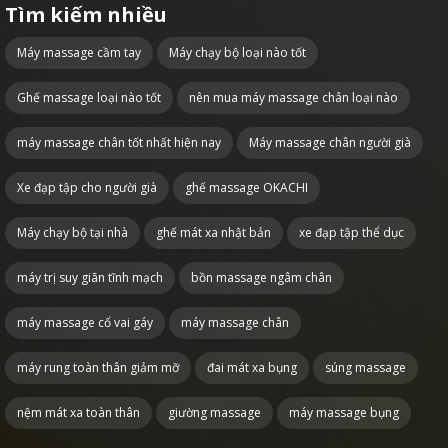
Tìm kiếm nhiều
Máy massage cầm tay
Máy chạy bộ loại nào tốt
Ghế massage loại nào tốt
nên mua máy massage chân loại nào
máy massage chân tốt nhất hiện nay
Máy massage chân người già
Xe đạp tập cho người già
ghế massage OKACHI
Máy chạy bộ tại nhà
ghế mát xa nhật bản
xe đạp tập thể dục
máy trị suy giãn tĩnh mạch
bồn massage ngâm chân
máy massage cổ vai gáy
máy massage chân
máy rung toàn thân giảm mỡ
đai mát xa bụng
súng massage
nệm mát xa toàn thân
giường massage
máy massage bụng