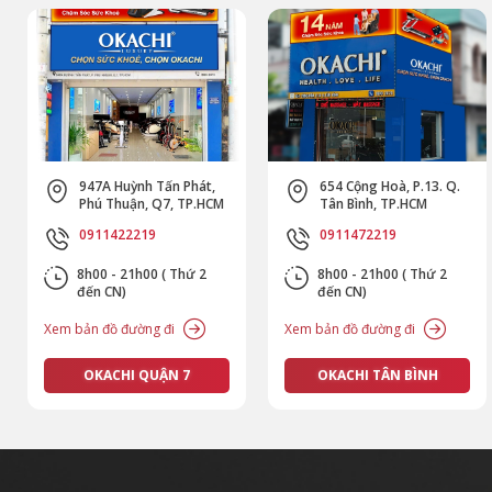
947A Huỳnh Tấn Phát,
654 Cộng Hoà, P.13. Q.
Phú Thuận, Q7, TP.HCM
Tân Bình, TP.HCM
0911422219
0911472219
8h00 - 21h00 ( Thứ 2
8h00 - 21h00 ( Thứ 2
đến CN)
đến CN)
Xem bản đồ đường đi
Xem bản đồ đường đi
OKACHI QUẬN 7
OKACHI TÂN BÌNH