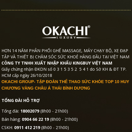
HƠN 14 NĂM PHÂN PHỐI GHẾ MASSAGE, MÁY CHẠY BỘ, XE ĐẠP
TẬP VÀ THIẾT BỊ CHĂM SÓC SỨC KHOẺ HÀNG ĐẦU TẠI VIỆT NAM
CÔNG TY TNHH XUẤT NHẬP KHẨU KINGBUY VIỆT NAM
Giấy chứng nhận ĐKDN số 0 3 1 5 3 5 2 5 4 1 do Sở KH & ĐT TP.
HCM cấp ngày 26/10/2018
OKACHI GROUP- TẬP ĐOÀN THỂ THAO SỨC KHỎE TOP 10 HUY
CHƯƠNG VÀNG CHÂU Á THÁI BÌNH DƯƠNG
TỔNG ĐÀI HỖ TRỢ
Tổng đài:
18002079
(8h00 - 21h00)
Bán hàng:
0904 66 22 19
(8h00 - 21h00)
CSKH:
0911 412 219
(8h00 - 21h00)