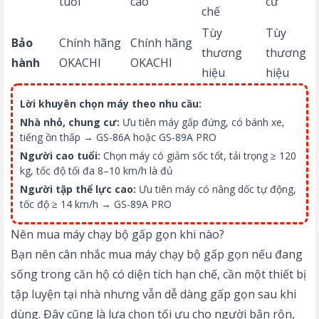
tuổi
cao
cư
chế
Tùy
Tùy
Bảo
Chính hãng
Chính hãng
thương
thương
hành
OKACHI
OKACHI
hiệu
hiệu
Lời khuyên chọn máy theo nhu cầu:
Nhà nhỏ, chung cư:
Ưu tiên máy gấp đứng, có bánh xe,
tiếng ồn thấp → GS-86A hoặc GS-89A PRO
Người cao tuổi:
Chọn máy có giảm sốc tốt, tải trọng ≥ 120
kg, tốc độ tối đa 8–10 km/h là đủ
Người tập thể lực cao:
Ưu tiên máy có nâng dốc tự động,
tốc độ ≥ 14 km/h → GS-89A PRO
Nên mua máy chạy bộ gấp gọn khi nào?
Bạn nên cân nhắc mua máy chạy bộ gấp gọn nếu đang
sống trong căn hộ có diện tích hạn chế, cần một thiết bị
tập luyện tại nhà nhưng vẫn dễ dàng gấp gọn sau khi
dùng. Đây cũng là lựa chọn tối ưu cho người bận rộn,