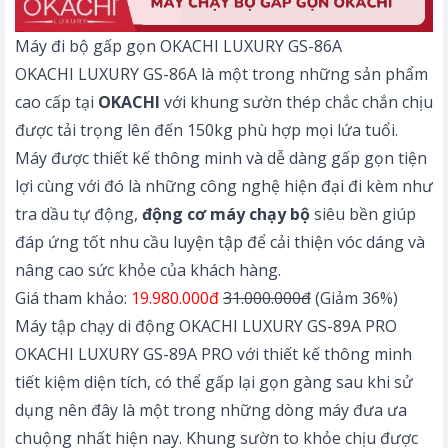
Máy đi bộ gấp gọn OKACHI LUXURY GS-86A
OKACHI LUXURY GS-86A
là một trong những sản phẩm
cao cấp tại
OKACHI
với khung sườn thép chắc chắn chịu
được tải trọng lên đến 150kg phù hợp mọi lứa tuổi.
Máy được thiết kế thông minh và dễ dàng gấp gọn tiện
lợi cùng với đó là những công nghệ hiện đại đi kèm như
tra dầu tự động,
động cơ máy chạy bộ
siêu bền giúp
đáp ứng tốt nhu cầu luyện tập để cải thiện vóc dáng và
nâng cao sức khỏe của khách hàng.
Giá tham khảo:
19.980.000đ
31.000.000đ
(Giảm 36%)
Máy tập chạy di động OKACHI LUXURY GS-89A PRO
OKACHI LUXURY GS-89A PRO
với thiết kế thông minh
tiết kiệm diện tích, có thể gấp lại gọn gàng sau khi sử
dụng nên đây là một trong những dòng máy đưa ưa
chuộng nhất hiện nay. Khung sườn to khỏe chịu được