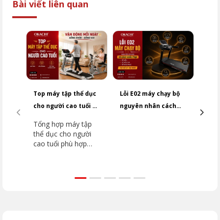
Bài viết liên quan
Top máy tập thể dục
Lỗi E02 máy chạy bộ
Cảm 
cho người cao tuổi an
nguyên nhân cách
chạy
toàn
khắc phục NHANH
hoạt
Tổng hợp máy tập
Tìm 
CHÓNG
kiểm
thể dục cho người
độn
cao tuổi phù hợp
tốc 
từng nhu cầu. Tham
nguy
khảo máy chạy bộ,
hướn
xe đạp tập và kinh
thay
nghiệm chọn mua an
các 
toàn từ OKACHI.
gặp.