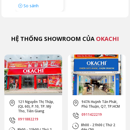
So sánh
HỆ THỐNG SHOWROOM CỦA
OKACHI
121 Nguyễn Thị Thập,
947A Huỳnh Tấn Phát,
(QL 60), P.10, TP. Mỹ
Phú Thuận, Q7, TP.HCM
Tho, Tiền Giang
0911422219
0911882219
8h00 - 21h00 ( Thứ 2
8h00 - 21h00 ( Thứ 2
đến CN)