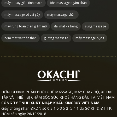
máy trị suy giãn tĩnh mạch
bồn massage ngâm chân
máy massage cổ vai gáy
máy massage chân
máy rung toàn thân giảm mỡ
đai mát xa bụng
súng massage
nệm mát xa toàn thân
giường massage
máy massage bụng
HƠN 14 NĂM PHÂN PHỐI GHẾ MASSAGE, MÁY CHẠY BỘ, XE ĐẠP
TẬP VÀ THIẾT BỊ CHĂM SÓC SỨC KHOẺ HÀNG ĐẦU TẠI VIỆT NAM
CÔNG TY TNHH XUẤT NHẬP KHẨU KINGBUY VIỆT NAM
Giấy chứng nhận ĐKDN số 0 3 1 5 3 5 2 5 4 1 do Sở KH & ĐT TP.
HCM cấp ngày 26/10/2018