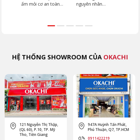
ẩm mỏi cơ an toàn
nguyên nhân
hiệu quả mà OKACHI
THƯỜNG GẶP để
khuyên bạn
tránh ảnh hưởng
đến cuộc sống
HỆ THỐNG SHOWROOM CỦA
OKACHI
121 Nguyễn Thị Thập,
947A Huỳnh Tấn Phát,
(QL 60), P.10, TP. Mỹ
Phú Thuận, Q7, TP.HCM
Tho, Tiền Giang
0911422219