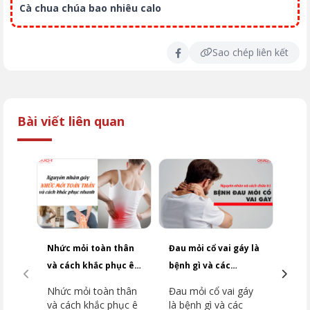
Cà chua chúa bao nhiêu calo
Sao chép liên kết
Bài viết liên quan
Nhức mỏi toàn thân
Đau mỏi cổ vai gáy là
Có n
và cách khắc phục ê
bệnh gì và các
với 
ẩm mỏi cơ
nguyên nhân
NGÀ
Nhức mỏi toàn thân
Đau mỏi cổ vai gáy
THƯỜNG GẶP
và cách khắc phục ê
là bệnh gì và các