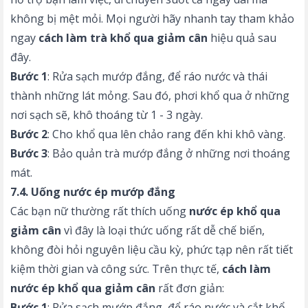
không bị mệt mỏi. Mọi người hãy nhanh tay tham khảo
ngay
cách làm trà khổ qua giảm cân
hiệu quả sau
đây.
Bước 1
: Rửa sạch mướp đắng, để ráo nước và thái
thành những lát mỏng. Sau đó, phơi khổ qua ở những
nơi sạch sẽ, khô thoáng từ 1 - 3 ngày.
Bước 2
: Cho khổ qua lên chảo rang đến khi khô vàng.
Bước 3
: Bảo quản trà mướp đắng ở những nơi thoáng
mát.
7.4. Uống nước ép mướp đắng
Các bạn nữ thường rất thích uống
nước ép khổ qua
giảm cân
vì đây là loại thức uống rất dễ chế biến,
không đòi hỏi nguyên liệu cầu kỳ, phức tạp nên rất tiết
kiệm thời gian và công sức. Trên thực tế,
cách làm
nước ép khổ qua giảm cân
rất đơn giản:
Bước 1
: Rửa sạch mướp đắng, để ráo nước và cắt khổ