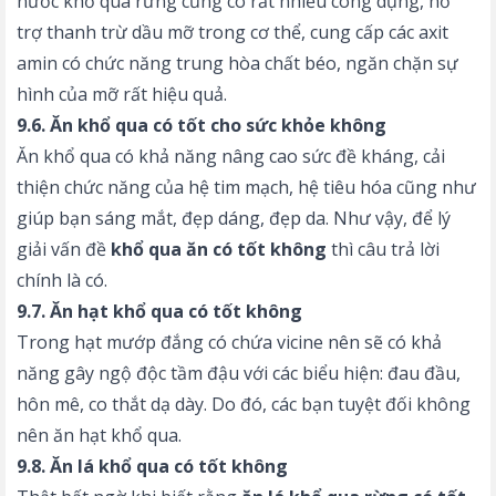
nước khổ qua rừng cũng có rất nhiều công dụng, hỗ
trợ thanh trừ dầu mỡ trong cơ thể, cung cấp các axit
amin có chức năng trung hòa chất béo, ngăn chặn sự
hình của mỡ rất hiệu quả.
9.6. Ăn khổ qua có tốt cho sức khỏe không
Ăn khổ qua có khả năng nâng cao sức đề kháng, cải
thiện chức năng của hệ tim mạch, hệ tiêu hóa cũng như
giúp bạn sáng mắt, đẹp dáng, đẹp da. Như vậy, để lý
giải vấn đề
khổ qua ăn có tốt không
thì câu trả lời
chính là có.
9.7. Ăn hạt khổ qua có tốt không
Trong hạt mướp đắng có chứa vicine nên sẽ có khả
năng gây ngộ độc tầm đậu với các biểu hiện: đau đầu,
hôn mê, co thắt dạ dày. Do đó, các bạn tuyệt đối không
nên ăn hạt khổ qua.
9.8. Ăn lá khổ qua có tốt không