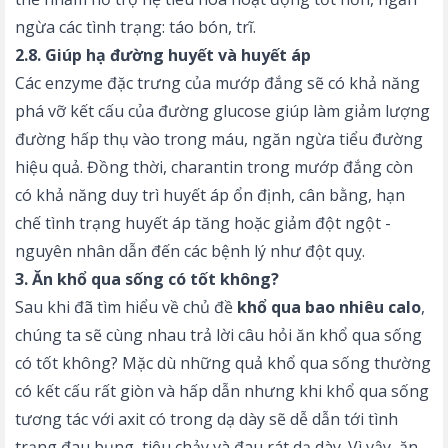
ngừa các tình trạng: táo bón, trĩ.
2.8. Giúp hạ đường huyết và huyết áp
Các enzyme đặc trưng của mướp đắng sẽ có khả năng
phá vỡ kết cấu của đường glucose giúp làm giảm lượng
đường hấp thụ vào trong máu, ngăn ngừa tiểu đường
hiệu quả. Đồng thời, charantin trong mướp đắng còn
có khả năng duy trì huyết áp ổn định, cân bằng, hạn
chế tình trạng huyết áp tăng hoặc giảm đột ngột -
nguyên nhân dẫn đến các bệnh lý như đột quỵ.
3. Ăn khổ qua sống có tốt không?
Sau khi đã tìm hiểu về chủ đề
khổ qua bao nhiêu calo
,
chúng ta sẽ cùng nhau trả lời câu hỏi ăn khổ qua sống
có tốt không? Mặc dù những quả khổ qua sống thường
có kết cấu rất giòn và hấp dẫn nhưng khi khổ qua sống
tương tác với axit có trong dạ dày sẽ dễ dẫn tới tình
trạng đau bụng, tiêu chảy và đau rát dạ dày. Vì vậy, ăn