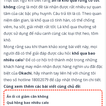
Thật bất ngờ khi biết rằng
ăn lá khổ qua rừng có tốt
không
cũng là một đề tài nhận được rất nhiều sự quan
tâm của các bậc phụ huynh. Câu trả lời là có. Theo quan
niệm dân gian, lá khổ qua có tính hàn, có thể chống
viêm, hạ sốt, giải nhiệt rất tốt. Lá khổ qua thường sẽ
được sử dụng để nấu canh cùng các loại thịt heo, tôm
khô.
Mong rằng sau khi tham khảo xong bài viết này, mọi
người đã có thể giải đáp được câu hỏi:
khổ qua bao
nhiêu calo
? Để có cơ hội trở thành một trong những
khách hàng may mắn nhận được hàng nghìn ưu đãi đặc
biệt của
Okachi
, hãy nhanh tay liên hệ với chúng tôi
theo số hotline 18002079 để cập nhật thông tin chi tiết.
Cùng xem thêm các bài viết cùng chủ đề:
Ăn ổi có giảm cân không
Quả hồng bao nhiêu calo