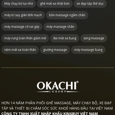
Máy chạy bộ tại nhà
ghế mát xa nhật bản
xe đạp tập thể dục
máy trị suy giãn tĩnh mạch
bồn massage ngâm chân
máy massage cổ vai gáy
máy massage chân
máy rung toàn thân giảm mỡ
đai mát xa bụng
súng massage
nệm mát xa toàn thân
giường massage
máy massage bụng
HƠN 14 NĂM PHÂN PHỐI GHẾ MASSAGE, MÁY CHẠY BỘ, XE ĐẠP
TẬP VÀ THIẾT BỊ CHĂM SÓC SỨC KHOẺ HÀNG ĐẦU TẠI VIỆT NAM
CÔNG TY TNHH XUẤT NHẬP KHẨU KINGBUY VIỆT NAM