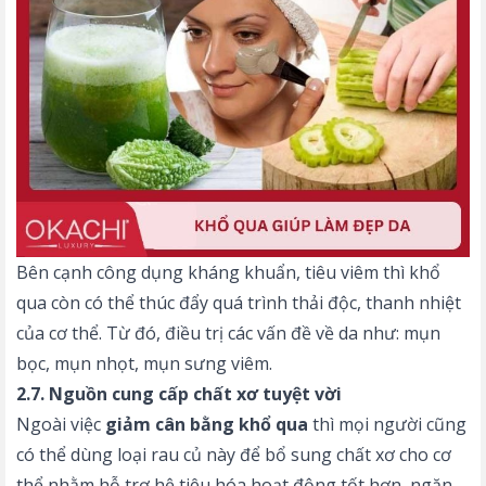
Bên cạnh công dụng kháng khuẩn, tiêu viêm thì khổ
qua còn có thể thúc đẩy quá trình thải độc, thanh nhiệt
của cơ thể. Từ đó, điều trị các vấn đề về da như: mụn
bọc, mụn nhọt, mụn sưng viêm.
2.7. Nguồn cung cấp chất xơ tuyệt vời
Ngoài việc
giảm cân bằng khổ qua
thì mọi người cũng
có thể dùng loại rau củ này để bổ sung chất xơ cho cơ
thể nhằm hỗ trợ hệ tiêu hóa hoạt động tốt hơn, ngăn