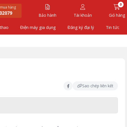
0
 mua hàng
02079
Bảo hành
Tài khoản
Giỏ hàng
 thao
Điện máy gia dụng
Đăng ký đại lý
Tin tức
Sao chép liên kết