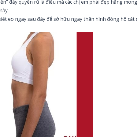
ến” đầy quyến rũ là điều mà các chị em phái đẹp hằng mong 
này.
 siết eo ngay sau đây để sở hữu ngay thân hình đồng hồ cá