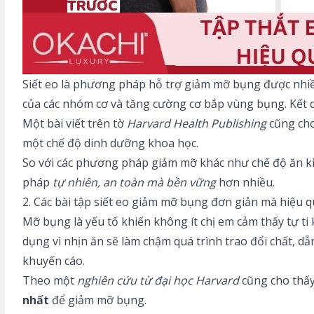
Siết eo là phương pháp hỗ trợ giảm mỡ bụng được nhiều 
của các nhóm cơ và tăng cường cơ bắp vùng bụng. Kết q
Một bài viết trên tờ
Harvard Health Publishing
cũng cho
một chế độ dinh dưỡng khoa học.
So với các phương pháp giảm mỡ khác như chế độ ăn kiê
pháp
tự nhiên, an toàn mà bền vững
hơn nhiều.
2. Các bài tập siết eo giảm mỡ bụng đơn giản mà hiệu 
Mỡ bụng là yếu tố khiến không ít chị em cảm thấy tự ti 
dụng vì nhịn ăn sẽ làm chậm quá trình trao đổi chất, d
khuyến cáo.
Theo một
nghiên cứu từ đại học Harvard
cũng cho thấy 
nhất
để giảm mỡ bụng.