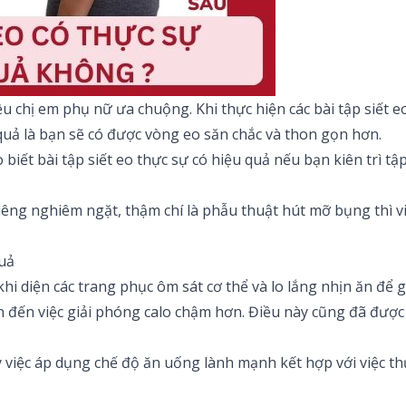
chị em phụ nữ ưa chuộng. Khi thực hiện các bài tập siết eo
uả là bạn sẽ có được vòng eo săn chắc và thon gọn hơn.
 biết bài tập siết eo thực sự có hiệu quả nếu bạn kiên trì 
ng nghiêm ngặt, thậm chí là phẫu thuật hút mỡ bụng thì việc
quả
khi diện các trang phục ôm sát cơ thể và lo lắng nhịn ăn để
ẫn đến việc giải phóng calo chậm hơn. Điều này cũng đã được
việc áp dụng chế độ ăn uống lành mạnh kết hợp với việc thự