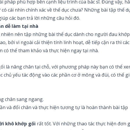
ải pháp phù hợp bên cạnh liệu trình của bác sĩ. Đúng vậy, hẳ
ự có cái nhìn chính xác về thể dục chưa? Những bài tập thể
iúp các bạn trả lời những câu hỏi đó.
ản dễ làm tại nhà
 tuy nhiên nên tập những bài thể dục dành cho người đau khớp
cao, bởi vì ngoài cải thiện tính linh hoạt, dễ tiếp cận ra thì
 có thể tham khảo và thực hiện ngay tại nhà.
ối là nâng chân tại chỗ, với phương pháp này bạn có thể x
c chủ yếu tác động vào các phần cơ ở mông và đùi, có thể g
âng chân sang ngang.
lần và đổi chân và thực hiện tương tự là hoàn thành bài tập
ời khô khớp gối
rất tốt. Với những thao tác thực hiện đơn g