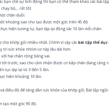
bạn chế sự linh động thì bạn có thể tham khảo các bài tập
ạy bộ,... rất tốt.
một chân duỗi.
một khoảng sao cho tạo được một góc trên 45 độ.
 thực hiện tương tự, bạn lặp lại động tác 10 lần mỗi chân.
ợ cho khớp gối nhiều nhất. Chính vì vậy các
bài tập thể dục
 trì sức khỏe nhóm cơ này lâu dài hơn.
 với hai chân rộng bằng vai.
i tới trước, sao cho cảm nhận được cơ bắp chân đang căng r
n tục lặp lại từ 3 đến 5 lần.
thực hiện khoảng 10 lần.
và điều độ để tăng dần sức khỏe của khớp gối. Bài tập ngồ
ân tạo một góc 90 độ.