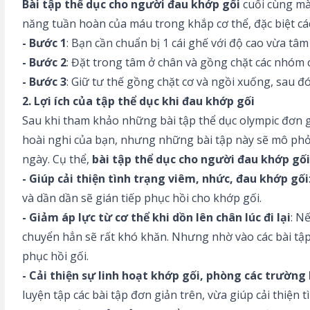
Bài tập thể dục cho người đau khớp gối
cuối cùng mà 
năng tuần hoàn của máu trong khắp cơ thể, đặc biệt các 
- Bước 1
: Bạn cần chuẩn bị 1 cái ghế với độ cao vừa tâm
- Bước 2
: Đặt trong tâm ở chân và gồng chặt các nhóm 
- Bước 3
: Giữ tư thế gồng chặt cơ và ngồi xuống, sau đó 
2. Lợi ích của tập thể dục khi đau khớp gối
Sau khi tham khảo những bài tập thể dục olympic đơn g
hoài nghi của bạn, nhưng những bài tập này sẽ mô phỏn
ngày. Cụ thể,
bài tập thể dục cho người đau khớp gối
- Giúp cải thiện tình trạng viêm, nhức, đau khớp gối
và dần dần sẽ gián tiếp phục hồi cho khớp gối.
- Giảm áp lực từ cơ thể khi dồn lên chân lúc đi lại
: N
chuyển hẳn sẽ rất khó khăn. Nhưng nhờ vào các bài tập
phục hồi gối.
- Cải thiện sự linh hoạt khớp gối, phòng các trường
luyện tập các bài tập đơn giản trên, vừa giúp cải thiệ