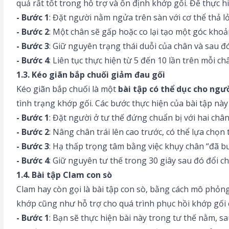
quả rất tốt trong hỗ trợ và ổn định khớp gối. Để thực 
- Bước 1
: Đặt người nằm ngửa trên sàn với cơ thể thả l
- Bước 2
: Một chân sẽ gấp hoặc co lại tạo một góc khoả
- Bước 3
: Giữ nguyên trạng thái duỗi của chân và sau đó
- Bước 4
: Liên tục thực hiện từ 5 đến 10 lần trên mỗi ch
1.3. Kéo giãn bắp chuối giảm đau gối
Kéo giãn bắp chuối là một
bài tập có thể dục cho ngư
tình trạng khớp gối. Các bước thực hiện của bài tập nà
- Bước 1
: Đặt người ở tư thế đứng chuẩn bị với hai ch
- Bước 2
: Nâng chân trái lên cao trước, có thể lựa chọn
- Bước 3
: Hạ thấp trọng tâm bằng việc khụy chân “đã bư
- Bước 4
: Giữ nguyên tư thế trong 30 giây sau đó đổi ch
1.4. Bài tập Clam con sò
Clam hay còn gọi là bài tập con sò, bằng cách mô phỏng
khớp cũng như hỗ trợ cho quá trình phục hồi khớp gối 
- Bước 1
: Bạn sẽ thực hiện bài này trong tư thế nằm, 