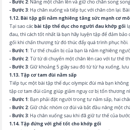
- Bước 2
: Nâng một chân lên và giữ cho chân song song 
- Bước 3
: Hạ chân xuống và tiếp tục với chân còn lại. B
1.12. Bài tập gối nằm nghiêng tăng sức mạnh cơ mô
Tại sao các
bài tập thể dục cho người đau khớp gối
l
đau, thì cách tốt nhất là bạn hãy luyện tập để đảm bảo
gối khi chấn thương từ đó thúc đẩy quá trình phục hồi.
- Bước 1
: Tư thế chuẩn bị của bạn là nằm nghiêng người
- Bước 2
: Từ từ di chuyển một chân lên cao với tư thế t
- Bước 3
: Giữ khoảng 5 giây sau đó từ từ hạ xuống, lưu
1.13. Tập cơ tam đùi nằm sấp
Tiếp tục một bài tập thể dục olympic đùi mà bạn không t
tập cơ tam đùi cũng giúp giảm nguy cơ bị tổn thương n
- Bước 1
: Bạn phải đặt người trong tư nằm sấp, hai châ
- Bước 2
: Giữ chắc nhóm cơ đùi và bắt đầu nâng một ch
- Bước 3
: Hạ chân xuống sau khi đã giữ tư thế của bước 
1.14. Tập đứng với ghế tốt cho khớp gối