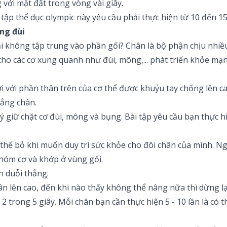
với mặt đất trong vòng vài giây.
ài tập thể dục olympic này yêu cầu phải thực hiện từ 10 đến 15
ng đùi
ại không tập trung vào phần gối? Chân là bộ phận chịu nhiều 
 cho các cơ xung quanh như đùi, mông,... phát triển khỏe mạ
 với phần thân trên của cơ thể được khuỷu tay chống lên ca
hẳng chân.
 ý giữ chặt cơ đùi, mông và bụng. Bài tập yêu cầu bạn thực h
hể bỏ khi muốn duy trì sức khỏe cho đôi chân của mình. Ngoà
hóm cơ và khớp ở vùng gối.
n duỗi thẳng.
ân lên cao, đến khi nào thấy không thể nâng nữa thì dừng lạ
2 trong 5 giây. Mỗi chân bạn cần thực hiện 5 - 10 lần là có t