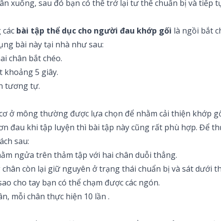
hân xuống, sau đó bạn có thể trở lại tư thế chuẩn bị và tiếp t
ác ​​
bài tập thể dục cho người đau khớp gối
là ngồi bắt c
ụng bài này tại nhà như sau:
ai chân bắt chéo.
t khoảng 5 giây.
ện tương tự.
 cơ ở mông thường được lựa chọn để nhằm cải thiện khớp gối
 đau khi tập luyện thì bài tập này cũng rất phù hợp. Để th
ách sau:
 nằm ngửa trên thảm tập với hai chân duỗi thẳng.
 chân còn lại giữ nguyên ở trạng thái chuẩn bị và sát dưới t
sao cho tay bạn có thể chạm được các ngón.
hân, mỗi chân thực hiện 10 lần .