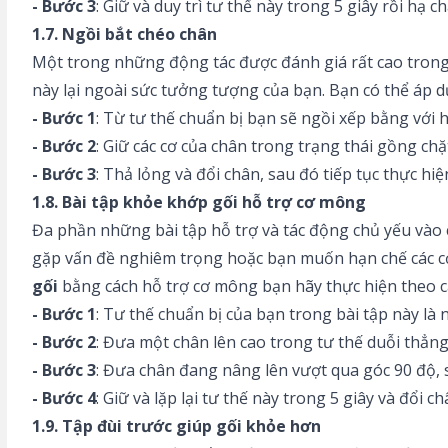
- Bước 3
: Giữ và duy trì tư thế này trong 5 giây rồi hạ c
1.7. Ngồi bắt chéo chân
Một trong những động tác được đánh giá rất cao trong c
này lại ngoài sức tưởng tượng của bạn. Bạn có thể áp d
- Bước 1
: Từ tư thế chuẩn bị bạn sẽ ngồi xếp bằng với h
- Bước 2
: Giữ các cơ của chân trong trạng thái gồng chặ
- Bước 3
: Thả lỏng và đổi chân, sau đó tiếp tục thực hi
1.8. Bài tập khỏe khớp gối hỗ trợ cơ mông
Đa phần những bài tập hỗ trợ và tác động chủ yếu vào
gặp vấn đề nghiêm trọng hoặc bạn muốn hạn chế các cơn
gối
bằng cách hỗ trợ cơ mông bạn hãy thực hiện theo c
- Bước 1
: Tư thế chuẩn bị của bạn trong bài tập này là
- Bước 2
: Đưa một chân lên cao trong tư thế duỗi thẳng
- Bước 3
: Đưa chân đang nâng lên vượt qua góc 90 độ, 
- Bước 4
: Giữ và lặp lại tư thế này trong 5 giây và đổi c
1.9. Tập đùi trước giúp gối khỏe hơn