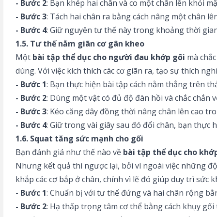
- Bước 2
: Bạn khép hai chân và co một chân lên khỏi mặ
- Bước 3
: Tách hai chân ra bằng cách nâng một chân lên
- Bước 4
: Giữ nguyên tư thế này trong khoảng thời gian 
1.5. Tư thế nằm giãn cơ gân kheo
Một
bài tập thể dục cho người đau khớp gối
mà chắc 
dùng. Với việc kích thích các cơ giãn ra, tạo sự thích n
- Bước 1
: Bạn thực hiện bài tập cách nằm thẳng trên th
- Bước 2
: Dùng một vật có đủ độ đàn hồi và chắc chắn v
- Bước 3
: Kéo căng dây đồng thời nâng chân lên cao tro
- Bước 4
: Giữ trong vài giây sau đó đổi chân, bạn thực h
1.6. Squat tăng sức mạnh cho gối
Bạn đánh giá như thế nào về
bài tập thể dục cho khớ
Nhưng kết quả thì ngược lại, bởi vì ngoài việc những đ
khắp các cơ bắp ở chân, chính vì lẽ đó giúp duy trì sức k
- Bước 1
: Chuẩn bị với tư thế đứng và hai chân rộng bằn
- Bước 2
: Hạ thấp trọng tâm cơ thể bằng cách khụy gối