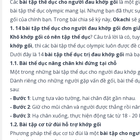
Các
bài tập thể dục cho người đau khớp gối
là một gi
bài tập thể dục olympic mang lại. Nhưng bạn đã thực s
gối của chính bạn. Trong bài chia sẻ kỳ này,
Okachi
sẽ g
1. 14 bài tập thể dục cho người đau khớp gối đơn gi
Khô khớp gối có nên tập thể dục
? Câu trả lời là có,
khớp gối
, thì các bài tập thể dục olympic luôn được đề 
Dưới đây là 14
bài tập thể dục trị đau khớp gối
mà bạn
1.1. Bài thể dục nâng chân khi đứng tại chỗ
Một trong những bài tập thể dục cho người đau khớp g
Dành riêng cho những người gặp vấn đề gối, bài thể dụ
sau:
- Bước 1
: Lưng tựa vào tường, hai chân đặt gần nhau.
- Bước 2
: Giữ cho mũi chân và người được thẳng rồi n
- Bước 3
: Hạ chân xuống, thực hiện động tác từ 18 - 20 
1.2. Bài tập cơ tứ đùi hỗ trợ khớp gối
Phương pháp thể dục cơ tứ đùi là một
bài tập cho ngư