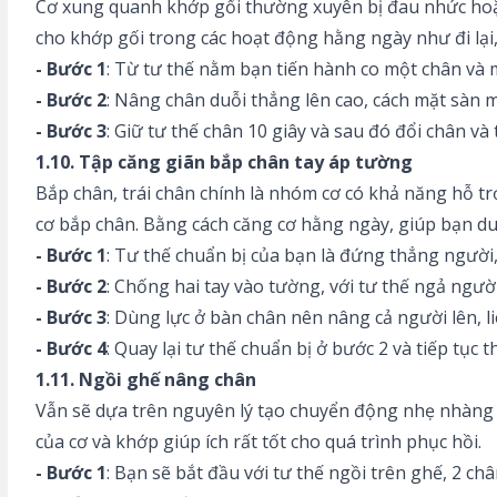
Cơ xung quanh khớp gối thường xuyên bị đau nhức hoặc 
cho khớp gối trong các hoạt động hằng ngày như đi lại, ch
- Bước 1
: Từ tư thế nằm bạn tiến hành co một chân và 
- Bước 2
: Nâng chân duỗi thẳng lên cao, cách mặt sàn 
- Bước 3
: Giữ tư thế chân 10 giây và sau đó đổi chân và
1.10. Tập căng giãn bắp chân tay áp tường
Bắp chân, trái chân chính là nhóm cơ có khả năng hỗ tr
cơ bắp chân. Bằng cách căng cơ hằng ngày, giúp bạn duy
- Bước 1
: Tư thế chuẩn bị của bạn là đứng thẳng người,
- Bước 2
: Chống hai tay vào tường, với tư thế ngả ngườ
- Bước 3
: Dùng lực ở bàn chân nên nâng cả người lên, liê
- Bước 4
: Quay lại tư thế chuẩn bị ở bước 2 và tiếp tục 
1.11. Ngồi ghế nâng chân
Vẫn sẽ dựa trên nguyên lý tạo chuyển động nhẹ nhàng 
của cơ và khớp giúp ích rất tốt cho quá trình phục hồi.
- Bước 1
: Bạn sẽ bắt đầu với tư thế ngồi trên ghế, 2 ch