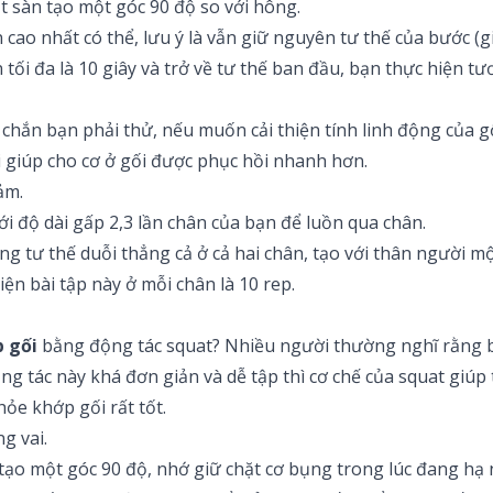
t sàn tạo một góc 90 độ so với hông.
 cao nhất có thể, lưu ý là vẫn giữ nguyên tư thế của bước 
tối đa là 10 giây và trở về tư thế ban đầu, bạn thực hiện tư
chắn bạn phải thử, nếu muốn cải thiện tính linh động của gố
ghi giúp cho cơ ở gối được phục hồi nhanh hơn.
ảm.
ới độ dài gấp 2,3 lần chân của bạn để luồn qua chân.
ng tư thế duỗi thẳng cả ở cả hai chân, tạo với thân người mộ
iện bài tập này ở mỗi chân là 10 rep.
p gối
bằng động tác squat? Nhiều người thường nghĩ rằng bà
ộng tác này khá đơn giản và dễ tập thì cơ chế của squat gi
hỏe khớp gối rất tốt.
g vai.
 tạo một góc 90 độ, nhớ giữ chặt cơ bụng trong lúc đang hạ 