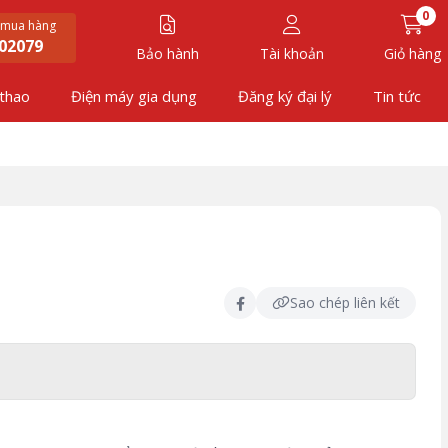
0
 mua hàng
02079
Bảo hành
Tài khoản
Giỏ hàng
 thao
Điện máy gia dụng
Đăng ký đại lý
Tin tức
Sao chép liên kết