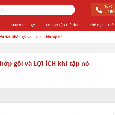
Tư vấn
180
ộ
Máy massage
Xe đạp tập thể dục
Thể dục - Thể
ười đau khớp gối và LỢI ÍCH khi tập nó
hớp gối và LỢI ÍCH khi tập nó