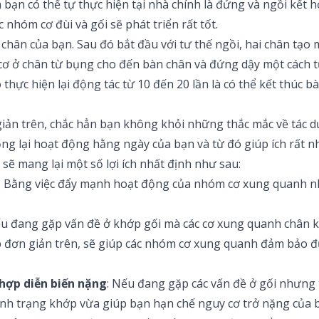
bạn có thể tự thực hiện tại nhà chính là đứng và ngồi kết h
nhóm cơ đùi và gối sẽ phát triển rất tốt.
 chân của bạn. Sau đó bắt đầu với tư thế ngồi, hai chân tạo 
cơ ở chân từ bụng cho đến bàn chân và đứng dậy một cách t
thực hiện lại động tác từ 10 đến 20 lần là có thể kết thúc bài
iản trên, chắc hẳn bạn không khỏi những thắc mắc về tác d
g lại hoạt động hằng ngày của bạn và từ đó giúp ích rất nh
sẽ mang lại một số lợi ích nhất định như sau:
: Bằng việc đẩy mạnh hoạt động của nhóm cơ xung quanh n
ếu đang gặp vấn đề ở khớp gối mà các cơ xung quanh chân khô
 đơn giản trên, sẽ giúp các nhóm cơ xung quanh đảm bảo đư
 hợp diễn biến nặng
: Nếu đang gặp các vấn đề ở gối nhưng t
n tình trạng khớp vừa giúp bạn hạn chế nguy cơ trở nặng củ