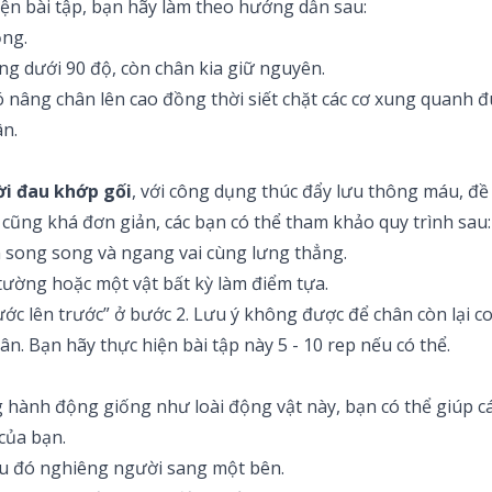
hiện bài tập, bạn hãy làm theo hướng dẫn sau:
ỏng.
ng dưới 90 độ, còn chân kia giữ nguyên.
 nâng chân lên cao đồng thời siết chặt các cơ xung quanh đùi. 
ân.
ời đau khớp gối
, với công dụng thúc đẩy lưu thông máu, đề 
y cũng khá đơn giản, các bạn có thể tham khảo quy trình sau:
ân song song và ngang vai cùng lưng thẳng.
 tường hoặc một vật bất kỳ làm điểm tựa.
ớc lên trước” ở bước 2. Lưu ý không được để chân còn lại co
ân. Bạn hãy thực hiện bài tập này 5 - 10 rep nếu có thể.
 hành động giống như loài động vật này, bạn có thể giúp cá
của bạn.
sau đó nghiêng người sang một bên.