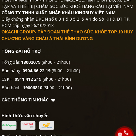
TẬP VÀ THIẾT BỊ CHĂM SÓC SỨC KHOẺ HÀNG ĐẦU TẠI VIỆT NAM
CÔNG TY TNHH XUẤT NHẬP KHẨU KINGBUY VIỆT NAM
Giấy chứng nhận ĐKDN số 0 3 1 5 3 5 2 5 4 1 do Sở KH & ĐT TP.
HCM cấp ngày 26/10/2018
OKACHI GROUP- TẬP ĐOÀN THỂ THAO SỨC KHỎE TOP 10 HUY
CHƯƠNG VÀNG CHÂU Á THÁI BÌNH DƯƠNG
TỔNG ĐÀI HỖ TRỢ
Tổng đài:
18002079
(8h00 - 21h00)
Bán hàng:
0904 66 22 19
(8h00 - 21h00)
CSKH:
0911 412 219
(8h00 - 21h00)
Bảo hành:
19006810
(8h00 - 21h00)
CÁC THÔNG TIN KHÁC
Hình thức vận chuyển