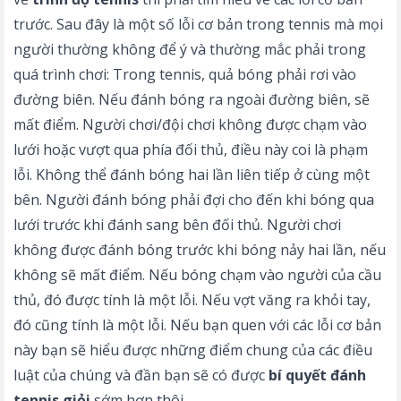
trước. Sau đây là một số lỗi cơ bản trong tennis mà mọi
người thường không để ý và thường mắc phải trong
quá trình chơi: Trong tennis, quả bóng phải rơi vào
đường biên. Nếu đánh bóng ra ngoài đường biên, sẽ
mất điểm. Người chơi/đội chơi không được chạm vào
lưới hoặc vượt qua phía đối thủ, điều này coi là phạm
lỗi. Không thể đánh bóng hai lần liên tiếp ở cùng một
bên. Người đánh bóng phải đợi cho đến khi bóng qua
lưới trước khi đánh sang bên đối thủ. Người chơi
không được đánh bóng trước khi bóng nảy hai lần, nếu
không sẽ mất điểm. Nếu bóng chạm vào người của cầu
thủ, đó được tính là một lỗi. Nếu vợt văng ra khỏi tay,
đó cũng tính là một lỗi. Nếu bạn quen với các lỗi cơ bản
này bạn sẽ hiểu được những điểm chung của các điều
luật của chúng và đần bạn sẽ có được
bí quyết đánh
tennis giỏi
sớm hơn thôi.