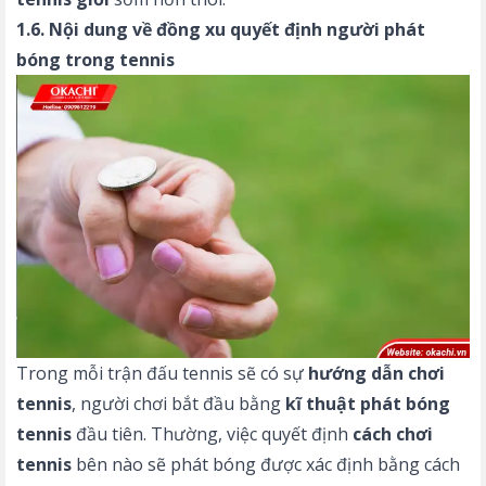
1.6. Nội dung về đồng xu quyết định người phát
bóng trong tennis
Trong mỗi trận đấu tennis sẽ có sự
hướng dẫn chơi
tennis
, người chơi bắt đầu bằng
kĩ thuật phát bóng
tennis
đầu tiên. Thường, việc quyết định
cách chơi
tennis
bên nào sẽ phát bóng được xác định bằng cách