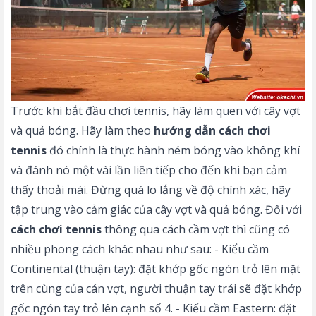
Trước khi bắt đầu chơi tennis, hãy làm quen với cây vợt
và quả bóng. Hãy làm theo
hướng dẫn cách chơi
tennis
đó chính là thực hành ném bóng vào không khí
và đánh nó một vài lần liên tiếp cho đến khi bạn cảm
thấy thoải mái. Đừng quá lo lắng về độ chính xác, hãy
tập trung vào cảm giác của cây vợt và quả bóng. Đối với
cách chơi tennis
thông qua cách cầm vợt thì cũng có
nhiều phong cách khác nhau như sau: - Kiểu cầm
Continental (thuận tay): đặt khớp gốc ngón trỏ lên mặt
trên cùng của cán vợt, người thuận tay trái sẽ đặt khớp
gốc ngón tay trỏ lên cạnh số 4. - Kiểu cầm Eastern: đặt