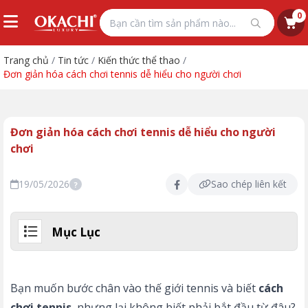
0
Trang chủ
/
Tin tức
/
Kiến thức thể thao
/
Đơn giản hóa cách chơi tennis dễ hiểu cho người chơi
Đơn giản hóa cách chơi tennis dễ hiểu cho người
chơi
19/05/2026
Sao chép liên kết
?
Mục Lục
Bạn muốn bước chân vào thế giới tennis và biết
cách
chơi tennis
, nhưng lại không biết phải bắt đầu từ đâu?