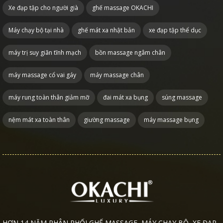
Xe đạp tập cho người già
ghế massage OKACHI
Máy chạy bộ tại nhà
ghế mát xa nhật bản
xe đạp tập thể dục
máy trị suy giãn tĩnh mạch
bồn massage ngâm chân
máy massage cổ vai gáy
máy massage chân
máy rung toàn thân giảm mỡ
đai mát xa bụng
súng massage
nệm mát xa toàn thân
giường massage
máy massage bụng
HƠN 14 NĂM PHÂN PHỐI GHẾ MASSAGE, MÁY CHẠY BỘ, XE ĐẠP