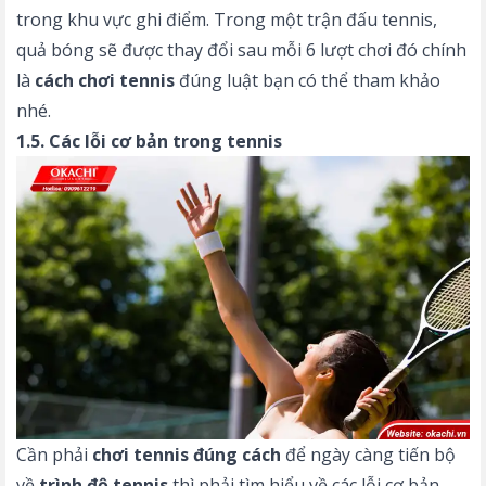
trong khu vực ghi điểm. Trong một trận đấu tennis,
quả bóng sẽ được thay đổi sau mỗi 6 lượt chơi đó chính
là
cách chơi tennis
đúng luật bạn có thể tham khảo
nhé.
1.5. Các lỗi cơ bản trong tennis
Cần phải
chơi tennis đúng cách
để ngày càng tiến bộ
về
trình độ tennis
thì phải tìm hiểu về các lỗi cơ bản