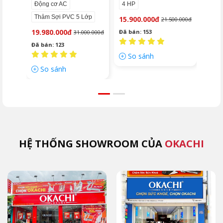
Động cơ AC
4 HP
75 d
Thảm Sợi PVC 5 Lớp
Tốc 
15.900.000đ
21.500.000đ
19.980.000đ
22.5
Đã bán: 153
31.000.000đ
Đã bán: 123
Đã bá
So sánh
So sánh
So
HỆ THỐNG SHOWROOM CỦA
OKACHI