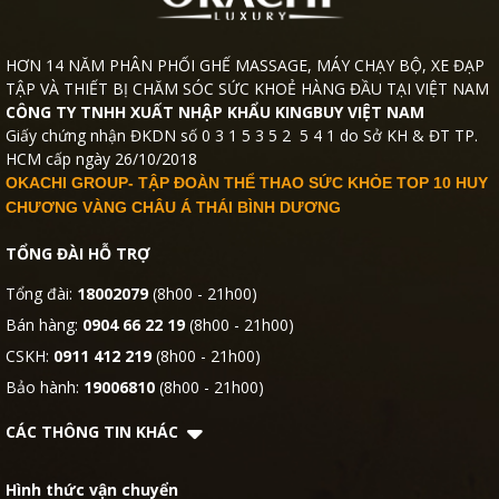
HƠN 14 NĂM PHÂN PHỐI GHẾ MASSAGE, MÁY CHẠY BỘ, XE ĐẠP
TẬP VÀ THIẾT BỊ CHĂM SÓC SỨC KHOẺ HÀNG ĐẦU TẠI VIỆT NAM
CÔNG TY TNHH XUẤT NHẬP KHẨU KINGBUY VIỆT NAM
Giấy chứng nhận ĐKDN số 0 3 1 5 3 5 2 5 4 1 do Sở KH & ĐT TP.
HCM cấp ngày 26/10/2018
OKACHI GROUP- TẬP ĐOÀN THỂ THAO SỨC KHỎE TOP 10 HUY
CHƯƠNG VÀNG CHÂU Á THÁI BÌNH DƯƠNG
TỔNG ĐÀI HỖ TRỢ
Tổng đài:
18002079
(8h00 - 21h00)
Bán hàng:
0904 66 22 19
(8h00 - 21h00)
CSKH:
0911 412 219
(8h00 - 21h00)
Bảo hành:
19006810
(8h00 - 21h00)
CÁC THÔNG TIN KHÁC
Hình thức vận chuyển