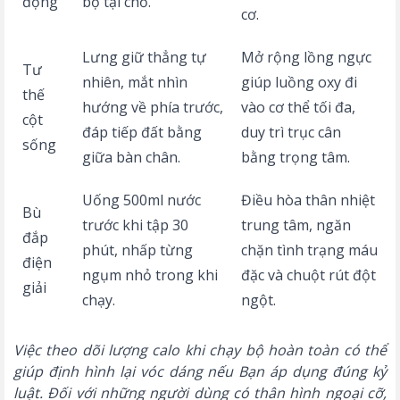
động
bộ tại chỗ.
cơ.
Lưng giữ thẳng tự
Mở rộng lồng ngực
Tư
nhiên, mắt nhìn
giúp luồng oxy đi
thế
hướng về phía trước,
vào cơ thể tối đa,
cột
đáp tiếp đất bằng
duy trì trục cân
sống
giữa bàn chân.
bằng trọng tâm.
Uống 500ml nước
Điều hòa thân nhiệt
Bù
trước khi tập 30
trung tâm, ngăn
đắp
phút, nhấp từng
chặn tình trạng máu
điện
ngụm nhỏ trong khi
đặc và chuột rút đột
giải
chạy.
ngột.
Việc theo dõi
lượng calo khi chạy bộ
hoàn toàn có thể
giúp định hình lại vóc dáng nếu Bạn áp dụng đúng kỷ
luật. Đối với những người dùng có thân hình ngoại cỡ,