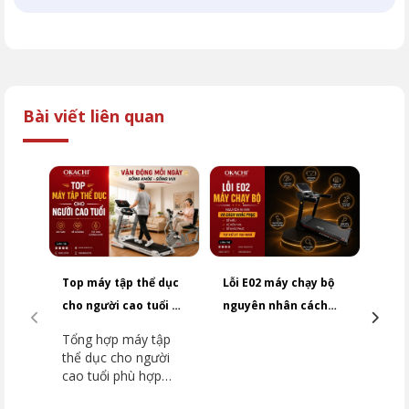
Bài viết liên quan
Top máy tập thể dục
Lỗi E02 máy chạy bộ
Cảm 
cho người cao tuổi an
nguyên nhân cách
chạy
toàn
khắc phục NHANH
hoạt
Tổng hợp máy tập
Tìm 
CHÓNG
kiểm
thể dục cho người
độn
cao tuổi phù hợp
tốc 
từng nhu cầu. Tham
nguy