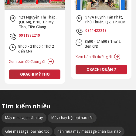
121 Nguyễn Thị Thập,
947A Huỳnh Tấn Phát,
(QL 60), P.10, TP. Mỹ
Phú Thuận, Q7, TP.HCM
Tho, Tiền Giang
0911422219
0911882219
8h00 - 21h00 ( Thứ 2
8h00 - 21h00 ( Thứ 2
đến CN)
đến CN)
Xem bản đồ đường đi
Xem bản đồ đường đi
OKACHI QUẬN 7
OKACHI MỸ THO
Tìm kiếm nhiều
Máy massage cầm tay
Máy chạy bộ loại nào tốt
Ghế massage loại nào tốt
nên mua máy massage chân loại nào