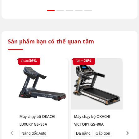
khảo máy chạy bộ,
hướn
xe đạp tập và kinh
thay
nghiệm chọn mua an
các 
toàn từ OKACHI.
gặp.
Sản phẩm bạn có thể quan tâm
36%
26%
Giảm
Giảm
Giảm
Máy chạy bộ OKACHI
Máy chạy bộ OKACHI
Máy t
LUXURY GS-86A
VICTORY GS-80A
LUXU
Nâng dốc Auto
Đa năng
Gấp gọn
Thảm