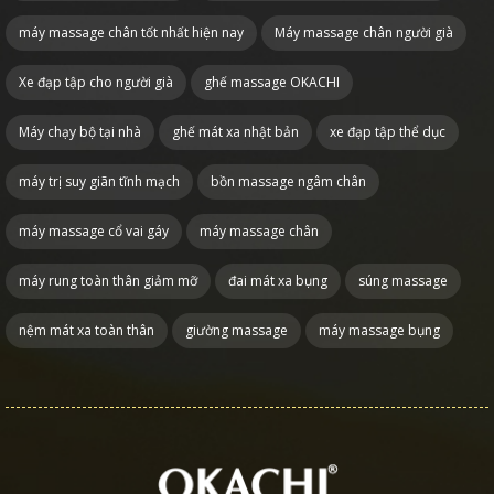
máy massage chân tốt nhất hiện nay
Máy massage chân người già
Xe đạp tập cho người già
ghế massage OKACHI
Máy chạy bộ tại nhà
ghế mát xa nhật bản
xe đạp tập thể dục
máy trị suy giãn tĩnh mạch
bồn massage ngâm chân
máy massage cổ vai gáy
máy massage chân
máy rung toàn thân giảm mỡ
đai mát xa bụng
súng massage
nệm mát xa toàn thân
giường massage
máy massage bụng