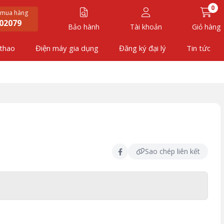
0
 mua hàng
02079
Bảo hành
Tài khoản
Giỏ hàng
 thao
Điện máy gia dụng
Đăng ký đại lý
Tin tức
Sao chép liên kết