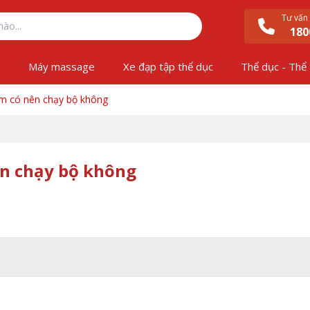
Tư vấn
180
ộ
Máy massage
Xe đạp tập thể dục
Thể dục - Thể
ệm có nên chạy bộ không
ên chạy bộ không