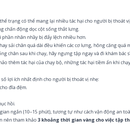
 trạng có thể mang lại nhiều tác hại cho người bị thoát vị 
ăng chấn động dọc cột sống thắt lưng.
i phần nhân nhầy bị đẩy lệch nhiều hơn.
hay sải chân quá dài đều khiến các cơ lưng, hông căng quá 
ng chân sau khi chạy, hãy ngưng tập ngay và đi khám bác sĩ
khảo thêm
tác hại của chạy bộ
, những tác hại tiềm ẩn khi chạy
ố lợi ích nhất định cho người bị thoát vị nhẹ:
cho đĩa đệm.
hục hồi.
i gian ngắn (10–15 phút), tương tự như cách vận động an to
ạn nên tham khảo
3 khoảng thời gian vàng cho việc tập th