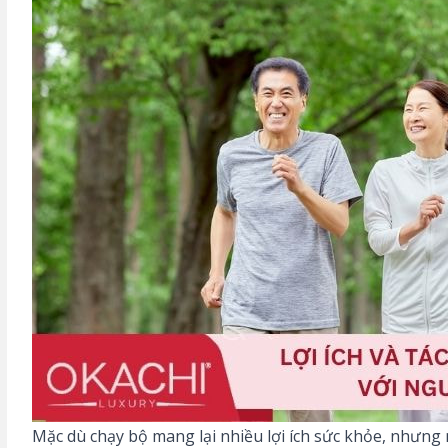
Mặc dù chạy bộ mang lại nhiều lợi ích sức khỏe, nhưng n