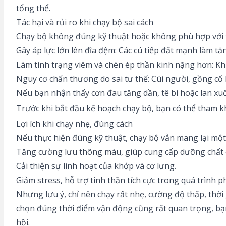
tổng thể.
Tác hại và rủi ro khi chạy bộ sai cách
Chạy bộ không đúng kỹ thuật hoặc không phù hợp với thể
Gây áp lực lớn lên đĩa đệm: Các cú tiếp đất mạnh làm t
Làm tình trạng viêm và chèn ép thần kinh nặng hơn: Kh
Nguy cơ chấn thương do sai tư thế: Cúi người, gồng cổ 
Nếu bạn nhận thấy cơn đau tăng dần, tê bì hoặc lan xuố
Trước khi bắt đầu kế hoạch chạy bộ, bạn có thể tham 
Lợi ích khi chạy nhẹ, đúng cách
Nếu thực hiện đúng kỹ thuật, chạy bộ vẫn mang lại một s
Tăng cường lưu thông máu, giúp cung cấp dưỡng chất 
Cải thiện sự linh hoạt của khớp và cơ lưng.
Giảm stress, hỗ trợ tinh thần tích cực trong quá trình p
Nhưng lưu ý, chỉ nên chạy rất nhẹ, cường độ thấp, thờ
chọn đúng thời điểm vận động cũng rất quan trọng, b
hồi.