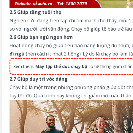
2.5 Giúp tăng tuổi thọ
Nghiên cứu đăng trên tạp chí tim mạch cho thấy, mỗi 1 
so với người lười vận động. Chạy bộ giúp tế bào trẻ lâu
2.6 Giúp bạn ngủ ngon hơn
Hoạt động chạy bộ giúp tiêu hao năng lượng dư thừa, gi
đi ngủ
(nên cách ít nhất 2 tiếng). Lý do là chạy bộ làm
Xem thêm:
Máy tập thể dục chạy bộ
có hệ thống giảm chấn 
2.7 Giúp duy trì vóc dáng
Chạy bộ là một trong những phương pháp giúp đốt ch
tùy tốc độ. Quá trình này không chỉ giảm mỡ toàn thân 