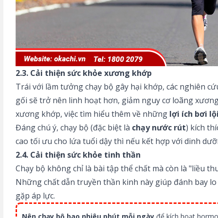
2.3. Cải thiện sức khỏe xương khớp
Trái với lầm tưởng chạy bộ gây hại khớp, các nghiên c
gối sẽ trở nên linh hoạt hơn, giảm nguy cơ loãng xươ
xương khớp, việc tìm hiểu thêm về những
lợi ích bơi lộ
Đáng chú ý, chạy bộ (đặc biệt là
chạy nước rút
) kích t
cao tối ưu cho lứa tuổi dậy thì nếu kết hợp với dinh dưỡ
2.4. Cải thiện sức khỏe tinh thần
Chạy bộ không chỉ là bài tập thể chất mà còn là "liều 
Những chất dẫn truyền thần kinh này giúp đánh bay lo â
gặp áp lực.
Nên chạy bộ bao nhiêu phút mỗi ngày
để kích hoạt hormo