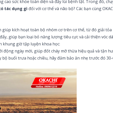
âng cao sức khỏe toàn diện và đẩy lùi bệnh tật. Trong đó, 
có tác dụng gì
đối với cơ thể và não bộ? Các bạn cùng OKACH
 giúp kích hoạt toàn bộ nhóm cơ trên cơ thể, từ đó giải tỏa
c đẩy, giúp bạn loại bỏ năng lượng tiêu cực và cải thiện vóc
ọn khung giờ tập luyện khoa học:
ởi động ngày mới, giúp đốt cháy mỡ thừa hiệu quả và tận h
hạy bộ buổi trưa hoặc chiều, hãy đảm bảo ăn nhẹ trước đó 3