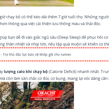
giờ chạy bộ có thể kéo dài thêm 7 giờ tuổi thọ. Những người
 hơn thông qua việc cải thiện lưu thông máu và thải độc.
úp bạn dễ đi vào giấc ngủ sâu (Deep Sleep) để phục hồi cơ 
 tăng thân nhiệt và nhịp tim, nếu tập quá muộn sẽ khiến cơ 
- Trợ thủ đắc lực bảo vệ khớp gối cho runner.
áy
lượng calo khi chạy bộ
(Calorie Deficit) nhanh nhất. Tru
mà còn làm săn chắc cơ đùi, cơ bụng, mang lại vóc dáng cân 