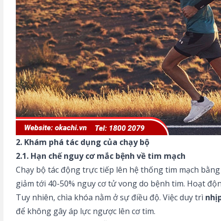
2. Khám phá tác dụng của chạy bộ
2.1. Hạn chế nguy cơ mắc bệnh về tim mạch
Chạy bộ tác động trực tiếp lên hệ thống tim mạch bằn
giảm tới 40-50% nguy cơ tử vong do bệnh tim. Hoạt độ
Tuy nhiên, chìa khóa nằm ở sự điều độ. Việc duy trì
nhị
để không gây áp lực ngược lên cơ tim.