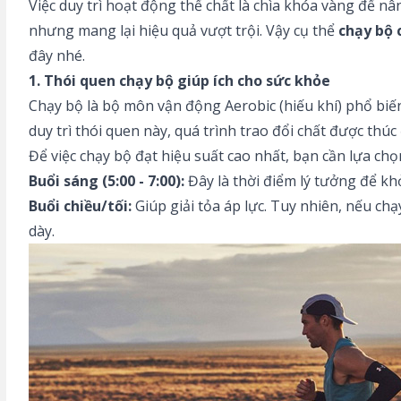
Việc duy trì hoạt động thể chất là chìa khóa vàng để n
nhưng mang lại hiệu quả vượt trội. Vậy cụ thể
chạy bộ 
đây nhé.
1. Thói quen chạy bộ giúp ích cho sức khỏe
Chạy bộ là bộ môn vận động Aerobic (hiếu khí) phổ biến
duy trì thói quen này, quá trình trao đổi chất được thú
Để việc chạy bộ đạt hiệu suất cao nhất, bạn cần lựa ch
Buổi sáng (5:00 - 7:00):
Đây là thời điểm lý tưởng để kh
Buổi chiều/tối:
Giúp giải tỏa áp lực. Tuy nhiên, nếu c
dày.