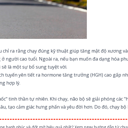
ứu chỉ ra rằng chạy đúng kỹ thuật giúp tăng mật độ xương 
ng ở người cao tuổi. Ngoài ra, nếu bạn muốn đa dạng hóa p
i
sẽ là một sự bổ sung tuyệt vời.
hích tuyến yên tiết ra hormone tăng trưởng (HGH) cao gấp nh
ng hợp lý.
thuốc" tinh thần tự nhiên. Khi chạy, não bộ sẽ giải phóng c
u, tạo cảm giác hưng phấn và yêu đời hơn. Do đó, chạy bộ l
ne hạnh phúc và đốt mỡ hiệu quả nhất? Xem ngay hướng dẫn từ chuy