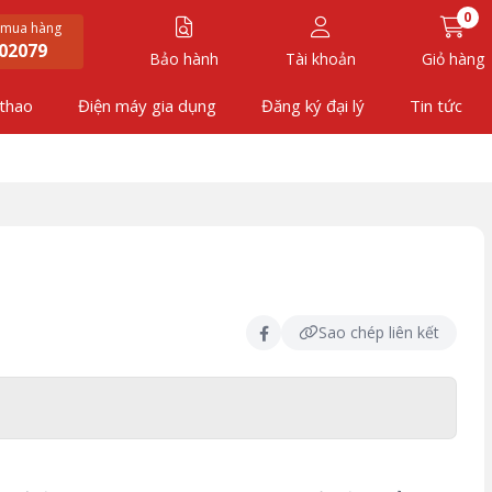
0
 mua hàng
02079
Bảo hành
Tài khoản
Giỏ hàng
 thao
Điện máy gia dụng
Đăng ký đại lý
Tin tức
Sao chép liên kết