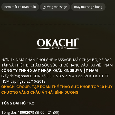
nệm mát xa toàn thân
giường massage
máy massage bụng
HƠN 14 NĂM PHÂN PHỐI GHẾ MASSAGE, MÁY CHẠY BỘ, XE ĐẠP
TẬP VÀ THIẾT BỊ CHĂM SÓC SỨC KHOẺ HÀNG ĐẦU TẠI VIỆT NAM
CÔNG TY TNHH XUẤT NHẬP KHẨU KINGBUY VIỆT NAM
Giấy chứng nhận ĐKDN số 0 3 1 5 3 5 2 5 4 1 do Sở KH & ĐT TP.
HCM cấp ngày 26/10/2018
OKACHI GROUP- TẬP ĐOÀN THỂ THAO SỨC KHỎE TOP 10 HUY
CHƯƠNG VÀNG CHÂU Á THÁI BÌNH DƯƠNG
TỔNG ĐÀI HỖ TRỢ
Tổng đài:
18002079
(8h00 - 21h00)