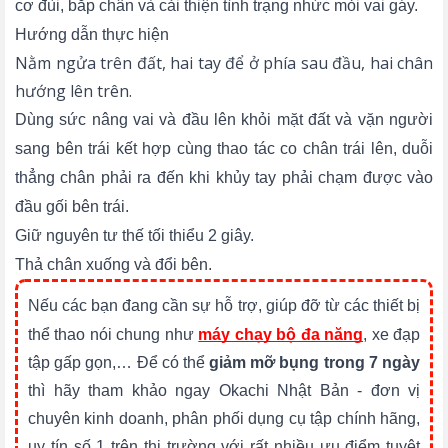
cơ đùi, bắp chân và cải thiện tình trạng nhức mỏi vai gáy.
Hướng dẫn thực hiện
Nằm ngửa trên đất, hai tay để ở phía sau đầu, hai chân
hướng lên trên.
Dùng sức nâng vai và đầu lên khỏi mặt đất và vặn người
sang bên trái kết hợp cùng thao tác co chân trái lên, duỗi
thẳng chân phải ra đến khi khủy tay phải chạm được vào
đầu gối bên trái.
Giữ nguyên tư thế tối thiểu 2 giây.
Thả chân xuống và đổi bên.
Nếu các bạn đang cần sự hỗ trợ, giúp đỡ từ các thiết bị
thể thao nói chung như
máy chạy bộ đa năng
, xe đạp
tập gấp gọn,… Để có thể
giảm mỡ bụng trong 7 ngày
thì hãy tham khảo ngay Okachi Nhật Bản - đơn vị
chuyên kinh doanh, phân phối dụng cụ tập chính hãng,
uy tín số 1 trên thị trường với rất nhiều ưu điểm tuyệt