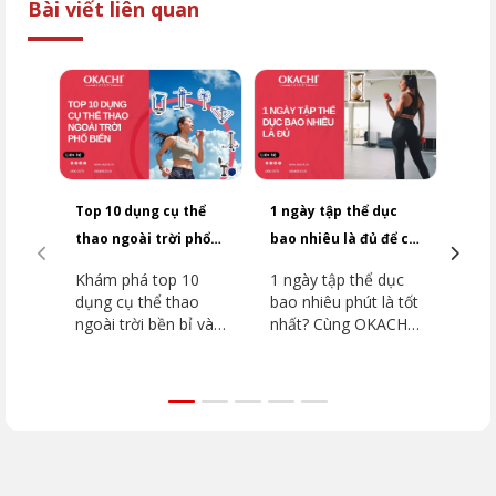
Bài viết liên quan
Top 10 dụng cụ thể
1 ngày tập thể dục
3 kh
thao ngoài trời phổ
bao nhiêu là đủ để có
thể 
biến vận hành bền bỉ
sức khỏe bền vững
khỏe
Khám phá top 10
1 ngày tập thể dục
Khá
nhất
dụng cụ thể thao
bao nhiêu phút là tốt
giờ 
ngoài trời bền bỉ và
nhất? Cùng OKACHI
giúp
phổ biến nhất nhất
giải đáp chi tiết và
giải
giúp bạn rèn luyện
nhận ngay phác đồ
toán
sức khỏe, tăng
rèn luyện chuẩn
Xem 
cường thể lực mỗi
khoa học, nâng tầm
tối 
ngày cùng Okachi
sức khỏe hôm nay!
OKA
ngay hôm nay!