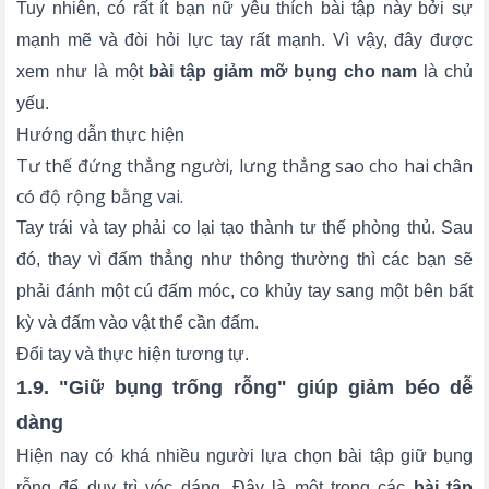
Tuy nhiên, có rất ít bạn nữ yêu thích bài tập này bởi sự
mạnh mẽ và đòi hỏi lực tay rất mạnh. Vì vậy, đây được
xem như là một
bài tập giảm mỡ bụng cho nam
là chủ
yếu.
Hướng dẫn thực hiện
Tư thế đứng thẳng người, lưng thẳng sao cho hai chân
có độ rộng bằng vai.
Tay trái và tay phải co lại tạo thành tư thế phòng thủ. Sau
đó, thay vì đấm thẳng như thông thường thì các bạn sẽ
phải đánh một cú đấm móc, co khủy tay sang một bên bất
kỳ và đấm vào vật thể cần đấm.
Đổi tay và thực hiện tương tự.
1.9. "Giữ bụng trống rỗng" giúp giảm béo dễ
dàng
Hiện nay có khá nhiều người lựa chọn bài tập giữ bụng
rỗng để duy trì vóc dáng. Đây là một trong các
bài tập