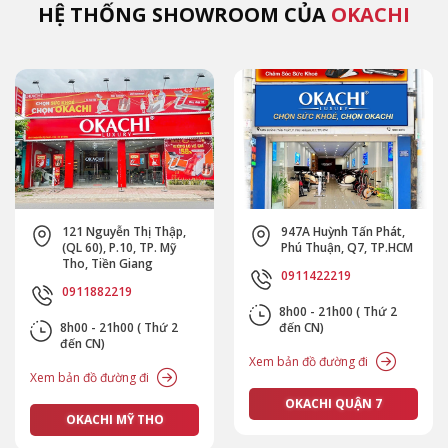
HỆ THỐNG SHOWROOM CỦA
OKACHI
121 Nguyễn Thị Thập,
947A Huỳnh Tấn Phát,
(QL 60), P.10, TP. Mỹ
Phú Thuận, Q7, TP.HCM
Tho, Tiền Giang
0911422219
0911882219
8h00 - 21h00 ( Thứ 2
8h00 - 21h00 ( Thứ 2
đến CN)
đến CN)
Xem bản đồ đường đi
Xem bản đồ đường đi
OKACHI QUẬN 7
OKACHI MỸ THO